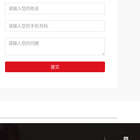
提交
们
站点地图