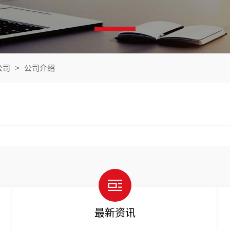
公司
>
公司介绍
最新资讯