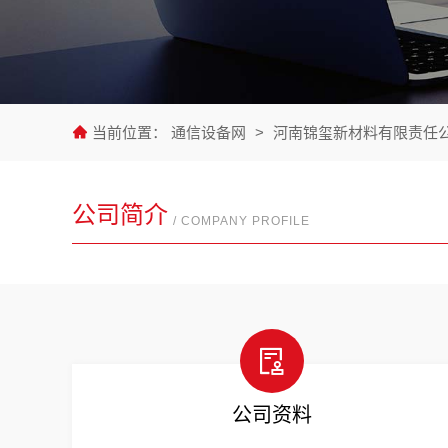
当前位置：
通信设备网
>
河南锦玺新材料有限责任
公司简介
/ COMPANY PROFILE
公司资料