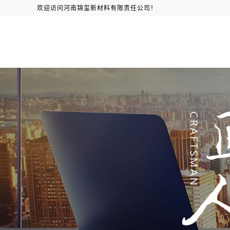
欢迎访问河南锦玺新材料有限责任公司！