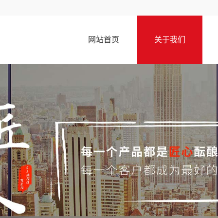
网站首页
关于我们